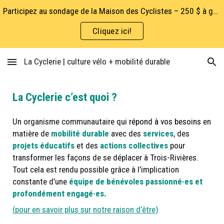
Participez au sondage de la Maison des Cyclistes – 250 $ à gagner!
Skip to main content
Skip to navigation
Cliquez ici!
La Cyclerie | culture vélo + mobilité durable
La Cyclerie c
’est quoi ?
Un organisme communautaire qui
répond à vos besoin
s
en
matière de
mobilité durable
avec des
services
, des
projets éducatifs
et des
actions collectives
pour
transformer les façons de se déplacer à Trois-Rivières.
Tout cela est rendu possible grâce à l’implication
constante d’une
équipe de bénévoles passionné·es et
profondément engagé·es.
(pour en savoir plus sur notre raison d’être)