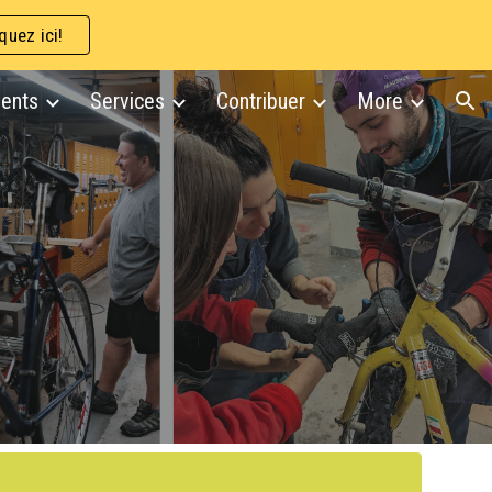
quez ici!
ion
ents
Services
Contribuer
More