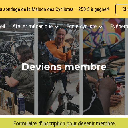
au sondage de la Maison des Cyclistes – 250 $ à gagner!
Cli
ip to main content
Skip to navigat
eil
Atelier mécanique
École cycliste
Événem
Deviens membre
Formulaire d'inscription pour devenir membre