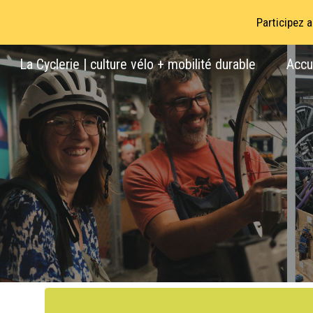
Participez 
Sk
La Cyclerie | culture vélo + mobilité durable
Accu