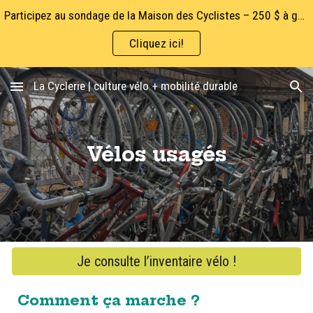
Participez au sondage de la Maison des Cyclistes – 250 $ à gagner!
Skip to main content
Skip to navigation
Cliquez ici!
La Cyclerie | culture vélo + mobilité durable
Vélos usagés
Je consulte l’inventaire vélo !
Comment ça marche ?