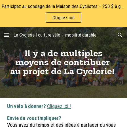
Participez au sondage de la Maison des Cyclistes – 250 $ à gagner!
Skip to main content
Skip to navigation
Cliquez ici!
La Cyclerie | culture vélo + mobilité durable
Il y a de
multiples
moyens de contribuer
au projet de La Cyclerie!
Un vélo à donner?
Cliquez ici !
Envie de vous impliquer?
Vous avez du
temps et des idées à partager ou vous