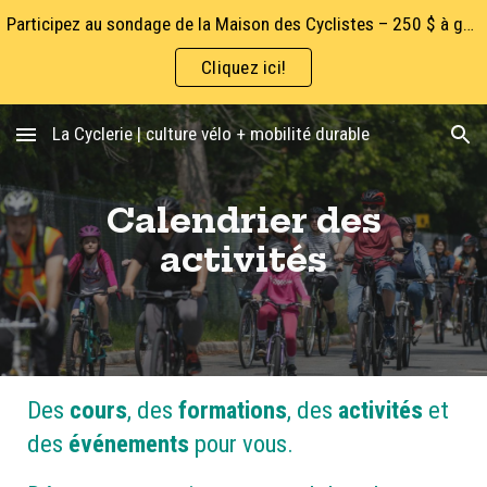
Participez au sondage de la Maison des Cyclistes – 250 $ à gagner!
Skip to main content
Skip to navigation
Cliquez ici!
La Cyclerie | culture vélo + mobilité durable
Calendrier des
activités
Des
cours
, des
formations
, des
activités
et
des
événements
pour vous.